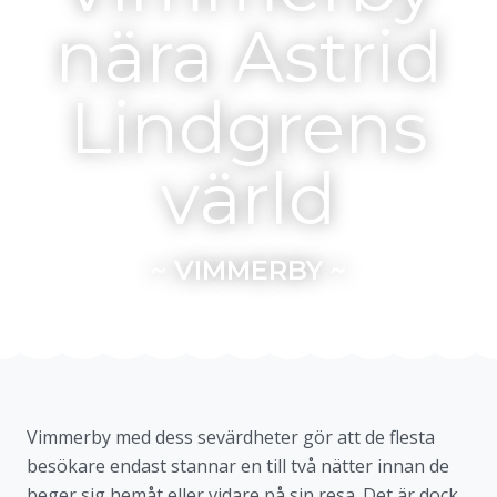
nära Astrid
Lindgrens
värld
~
VIMMERBY
~
Vimmerby med dess sevärdheter gör att de flesta
besökare endast stannar en till två nätter innan de
beger sig hemåt eller vidare på sin resa. Det är dock