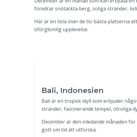
December är en månad som kan erbjuda en män
föredrar snötäckta berg, soliga stränder, livl
Här är en lista över de tio bästa platserna a
oförglömlig upplevelse.
Bali, Indonesien
Bali är en tropisk idyll som erbjuder något 
stränder, fascinerande tempel, otroliga dyk
December är den inledande månaden för r
gott om tid att utforska.