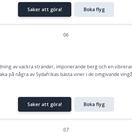
Saker att göra!
Boka flyg
06
ning av vackra stränder, imponerande berg och en vibreran
ka på några av Sydafrikas bästa viner i de omgivande ving
Saker att göra!
Boka flyg
07