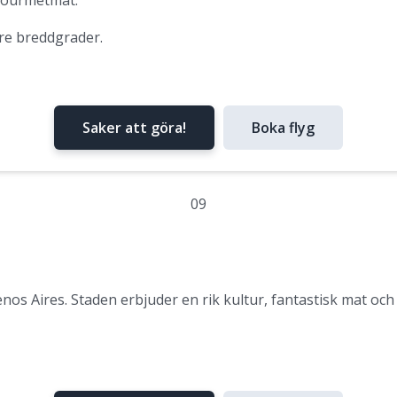
gourmetmat.
are breddgrader.
Saker att göra!
Boka flyg
09
nos Aires. Staden erbjuder en rik kultur, fantastisk mat och