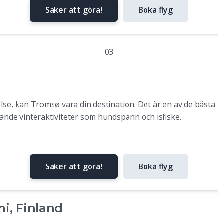
Saker att göra!
Boka flyg
03
lse, kan Tromsø vara din destination. Det är en av de bästa 
nde vinteraktiviteter som hundspann och isfiske.
Saker att göra!
Boka flyg
i, Finland