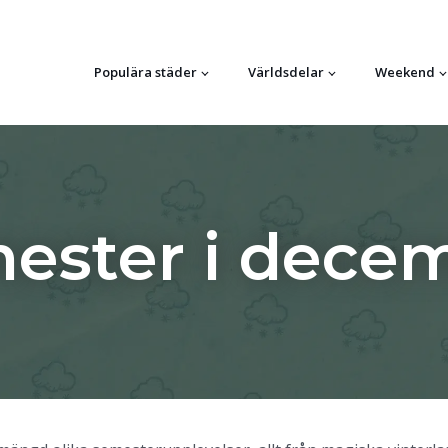
Populära städer
Världsdelar
Weekend
ester i dece