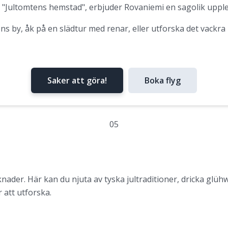
"Jultomtens hemstad", erbjuder Rovaniemi en sagolik upplev
s by, åk på en slädtur med renar, eller utforska det vackra
Saker att göra!
Boka flyg
05
nader. Här kan du njuta av tyska jultraditioner, dricka glüh
r att utforska.