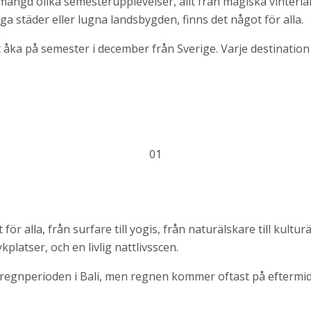
gd olika semesterupplevelser, allt från magiska vinterland
iga städer eller lugna landsbygden, finns det något för alla.
tt åka på semester i december från Sverige. Varje destination 
01
för alla, från surfare till yogis, från naturälskare till kultu
platser, och en livlig nattlivsscen.
egnperioden i Bali, men regnen kommer oftast på eftermidd