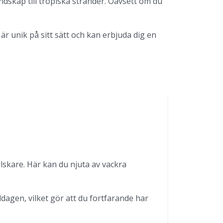
skap till tropiska stränder. Oavsett om du
är unik på sitt sätt och kan erbjuda dig en
rälskare. Här kan du njuta av vackra
agen, vilket gör att du fortfarande har