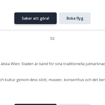
Saker att göra!
Boka flyg
02
älska Wien. Staden är känd för sina traditionella julmark
 och kultur genom dess slott, museer, konserthus och det b