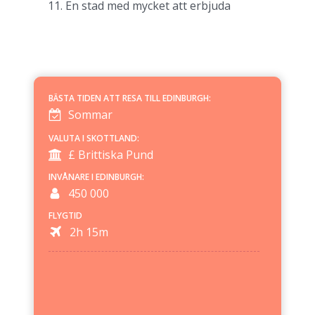
En stad med mycket att erbjuda
BÄSTA TIDEN ATT RESA TILL
EDINBURGH
:
Sommar
VALUTA I
SKOTTLAND
:
£ Brittiska Pund
INVÅNARE I
EDINBURGH
:
450 000
FLYGTID
2h 15m