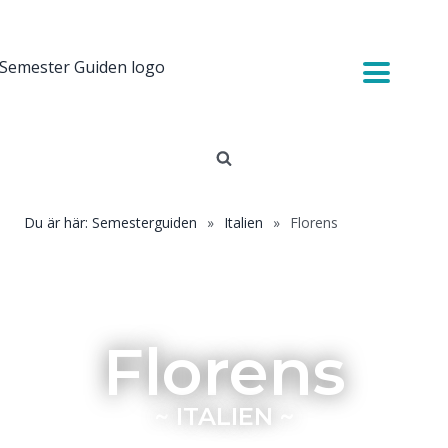
Du är här: Semesterguiden
»
Italien
»
Florens
Florens
~
ITALIEN
~