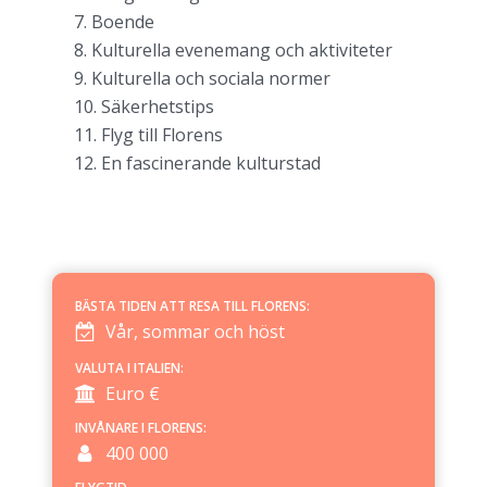
Boende
Kulturella evenemang och aktiviteter
Kulturella och sociala normer
Säkerhetstips
Flyg till Florens
En fascinerande kulturstad
BÄSTA TIDEN ATT RESA TILL
FLORENS
:
Vår, sommar och höst
VALUTA I
ITALIEN
:
Euro €
INVÅNARE I
FLORENS
:
400 000